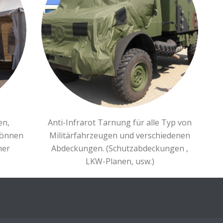
en,
Anti-Infrarot Tarnung für alle Typ von
können
Militärfahrzeugen und verschiedenen
ner
Abdeckungen. (Schutzabdeckungen ,
LKW-Planen, usw.)