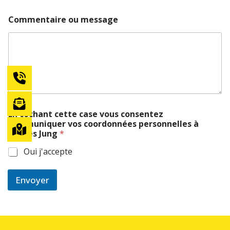
e
u
r
n
Commentaire ou message
s
g
o
v
n
o
n
u
e
s
l
l
e
s
J
En cochant cette case vous consentez
u
communiquer vos coordonnées personnelles à
n
Baches Jung
*
g
Oui j'accepte
Envoyer