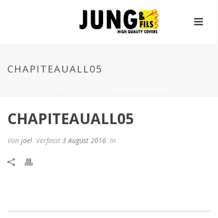
CHAPITEAUALL05
HOME
/
EDGE SLIDER
/ CHAPITEAUALL05
CHAPITEAUALL05
Von
joel
Verfasst
3 August 2016
In