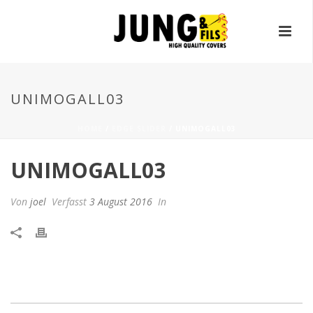
UNIMOGALL03
HOME
/
EDGE SLIDER
/ UNIMOGALL03
UNIMOGALL03
Von
joel
Verfasst
3 August 2016
In