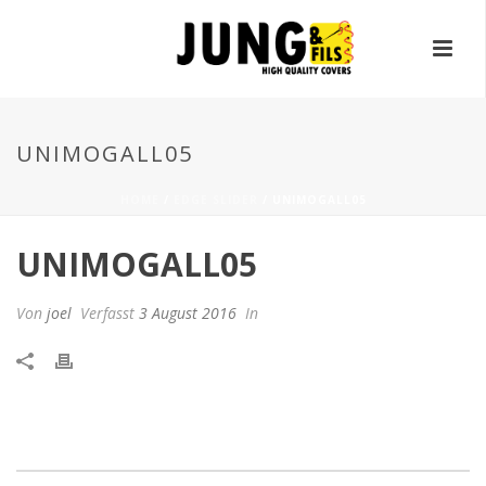
UNIMOGALL05
HOME
/
EDGE SLIDER
/ UNIMOGALL05
UNIMOGALL05
Von
joel
Verfasst
3 August 2016
In